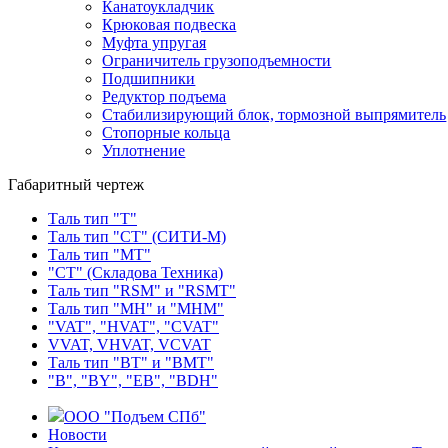
Канатоукладчик
Крюковая подвеска
Муфта упругая
Ограничитель грузоподъемности
Подшипники
Редуктор подъема
Стабилизирующий блок, тормозной выпрямитель
Стопорные кольца
Уплотнение
Габаритный чертеж
Таль тип "Т"
Таль тип "СТ" (СИТИ-М)
Таль тип "МТ"
"СТ" (Складова Техника)
Таль тип "RSМ" и "RSMT"
Таль тип "MH" и "МНМ"
"VAT", "HVAT", "CVAT"
VVAT, VHVAT, VCVAT
Таль тип "BT" и "BMT"
"В", "BY", "EВ", "BDH"
ООО "Подъем СПб"
Новости