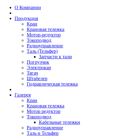
О Компании
Продукция
Кран
Крановая тележка
Мотор-редуктор
Токоподвод
Радиоуправление
Таль (Тельфер)
Запчасти к тали
Погрузчик
Электрокар
Тягач
Штабелер
Гидравлическая тележка
Галерея
Кран
Крановая тележка
Мотор редуктор
Токоподвод
Кабельные тележки
Радиоуправление
Таль и Тельфер