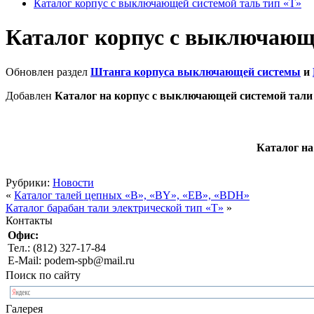
Каталог корпус с выключающей системой таль тип «Т»
Каталог корпус с выключающе
Обновлен раздел
Штанга корпуса выключающей системы
и
Добавлен
Каталог на корпус с выключающей системой тали
Каталог на
Рубрики:
Новости
«
Каталог талей цепных «B», «BY», «EB», «BDH»
Каталог барабан тали электрической тип «Т»
»
Контакты
Офис:
Тел.: (812) 327-17-84
E-Mail: podem-spb@mail.ru
Поиск по сайту
Галерея