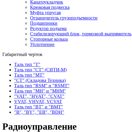
Канатоукладчик
Крюковая подвеска
Муфта упругая
Ограничитель грузоподъемности
Подшипники
Редуктор подъема
Стабилизирующий блок, тормозной выпрямитель
Стопорные кольца
Уплотнение
Габаритный чертеж
Таль тип "Т"
Таль тип "СТ" (СИТИ-М)
Таль тип "МТ"
"СТ" (Складова Техника)
Таль тип "RSМ" и "RSMT"
Таль тип "MH" и "МНМ"
"VAT", "HVAT", "CVAT"
VVAT, VHVAT, VCVAT
Таль тип "BT" и "BMT"
"В", "BY", "EВ", "BDH"
Радиоуправление