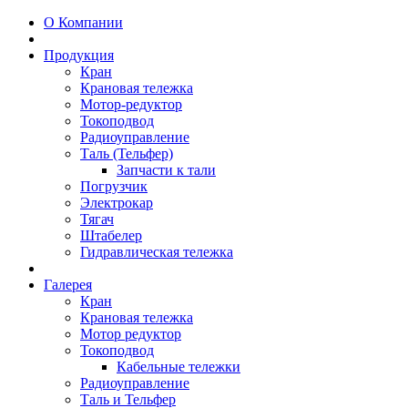
О Компании
Продукция
Кран
Крановая тележка
Мотор-редуктор
Токоподвод
Радиоуправление
Таль (Тельфер)
Запчасти к тали
Погрузчик
Электрокар
Тягач
Штабелер
Гидравлическая тележка
Галерея
Кран
Крановая тележка
Мотор редуктор
Токоподвод
Кабельные тележки
Радиоуправление
Таль и Тельфер