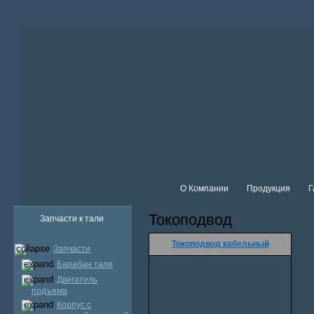
О Компании
Продукция
Г
Токоподвод
Запчасти к тали
Токоподвод кабельный
Запчасти
Барабан тали
Двигатель
подъема
Корпус с