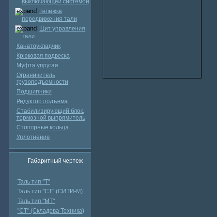
выключающей системой
Тележка
передвижения тали
Щит управления
тали
Канатоукладчик
Крюковая подвеска
Муфта упругая
Ограничитель
грузоподъемности
Подшипники
Редуктор подъема
Стабилизирующий блок,
тормозной выпрямитель
Стопорные кольца
Уплотнение
Габаритный чертеж
Таль тип "Т"
Таль тип "СТ" (СИТИ-М)
Таль тип "МТ"
"СТ" (Складова Техника)