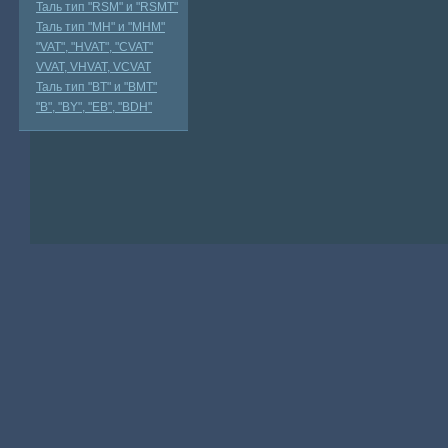
Таль тип "RSМ" и "RSMT"
Таль тип "MH" и "МНМ"
"VAT", "HVAT", "CVAT"
VVAT, VHVAT, VCVAT
Таль тип "BT" и "BMT"
"В", "BY", "EВ", "BDH"