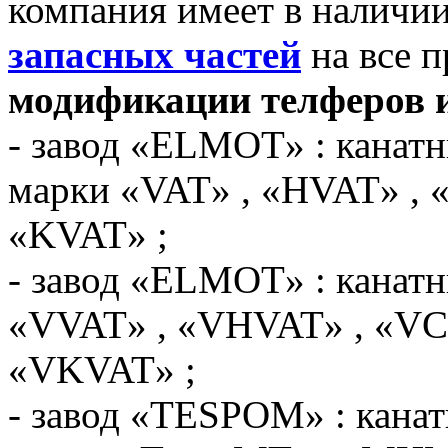
компания имеет в наличи
запасных частей
на все 
модификации телферов и
- завод «ELMOT» : канат
марки «VAT» , «HVAT» , 
«KVAT» ;
- завод «ELMOT» : канатн
«VVAT» , «VHVAT» , «VC
«VKVAT» ;
- завод «TESPOM» : кана