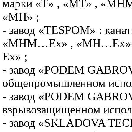
марки «Т» , «МТ» , «МНМ
«МН» ;
- завод «TESPOM» : канат
«МНМ…Ех» , «МН…Ех» и
Ех» ;
- завод «PODEM GABROVO
общепромышленном испол
- завод «PODEM GABROVO
взрывозащищенном испол
- завод «SKLADOVA TECH