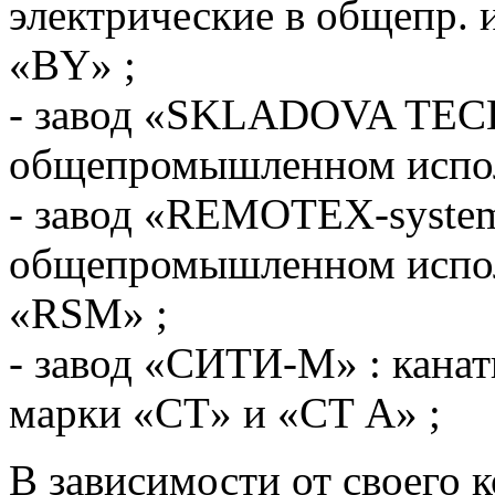
электрические в общепр. 
«ВY» ;
- завод «SKLADOVA TECH
общепромышленном испол
- завод «REMOTEX-system
общепромышленном испо
«RSM» ;
- завод «СИТИ-М» : кана
марки «СT» и «СT А» ;
В зависимости от своего 