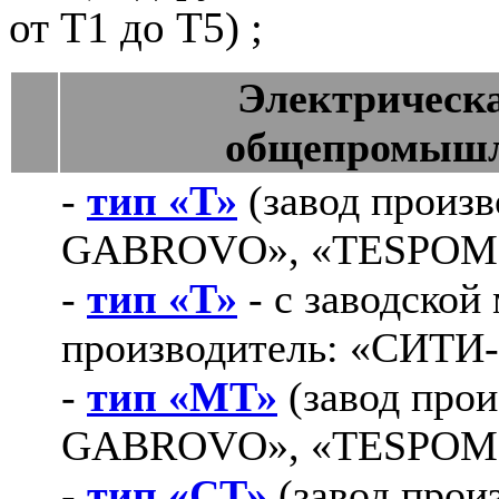
от Т1 до Т5) ;
Электрическа
общепромышл
-
тип «Т»
(завод произ
GABROVO», «TESPOM»
-
тип «Т»
- с заводской
производитель: «СИТИ-
-
тип «МТ»
(завод про
GABROVO», «TESPOM»
-
тип «СТ»
(завод про