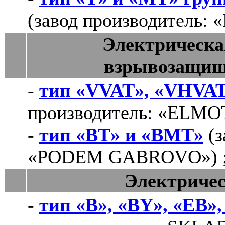
(завод производитель
Электрическа
взрывозащищ
-
тип «VVAT», «VHVA
производитель: «ELMOT
-
тип «BT» и «BMT»
(з
«PODEM GABROVO») 
Электричес
-
тип «В», «BY», «EВ»