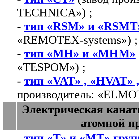
TECHNICA») ;
-
тип «RSМ» и «RSMT
«REMOTEX-systems») ;
-
тип «MH» и «МНМ»
«TESPOM») ;
-
тип «VAT» , «HVAT» 
производитель: «ELMOT
Электрическая канат
атомной 
-
тип «T» и «МT» груп