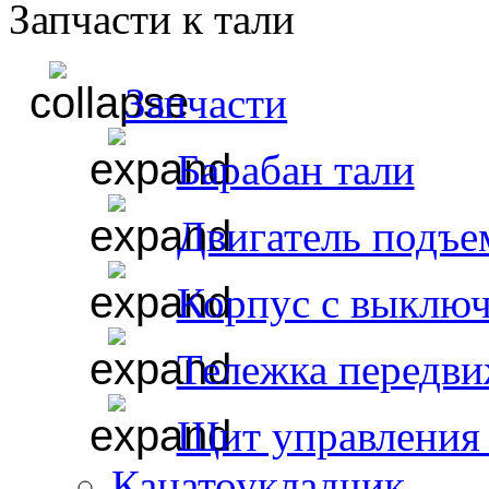
Запчасти к тали
Запчасти
Барабан тали
Двигатель подъе
Корпус с выклю
Тележка передви
Щит управления 
Канатоукладчик