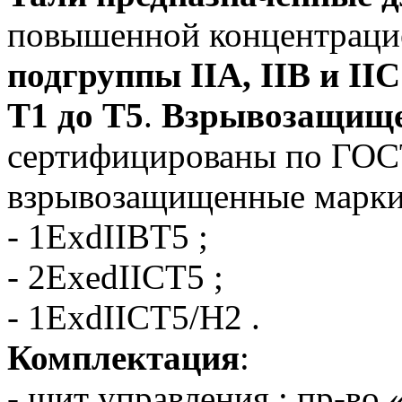
повышенной концентрац
подгруппы IIA, IIB и II
Т1 до Т5
.
Взрывозащище
сертифицированы по ГОС
взрывозащищенные марки
- 1ExdIIBT5 ;
- 2ExedIICT5 ;
- 1ExdIICT5/H2 .
Комплектация
:
- щит управления : пр-во