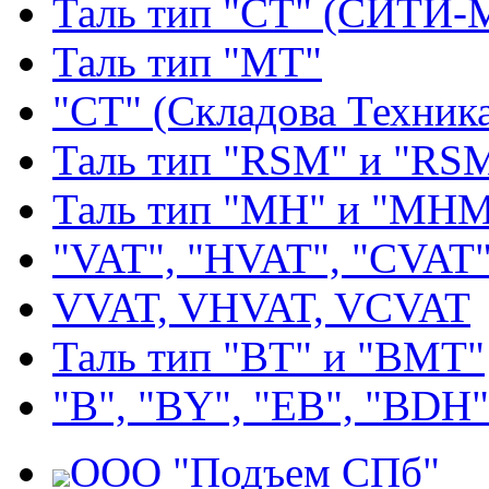
Таль тип "СТ" (СИТИ-
Таль тип "МТ"
"СТ" (Складова Техник
Таль тип "RSМ" и "RS
Таль тип "MH" и "МН
"VAT", "HVAT", "CVAT
VVAT, VHVAT, VCVAT
Таль тип "BT" и "BMT"
"В", "BY", "EВ", "BDH"
ООО "Подъем СПб"