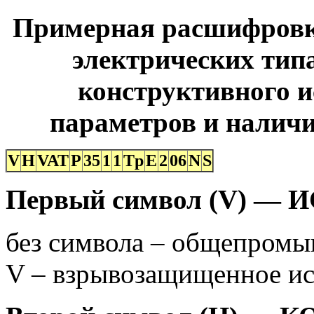
Примерная расшифровк
электрических тип
конструктивного и
параметров и налич
V
H
VAT
P
35
1
1
Tp
E
2
06
N
S
Первый символ (V) —
без символа – общепромы
V – взрывозащищенное ис