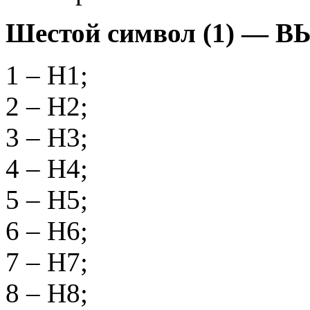
Шестой символ (1) —
1 – Н1;
2 – Н2;
3 – Н3;
4 – Н4;
5 – Н5;
6 – Н6;
7 – Н7;
8 – Н8;