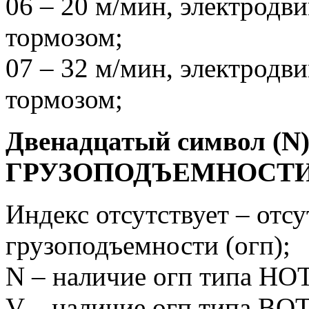
06 – 20 м/мин, электродв
тормозом;
07 – 32 м/мин, электродв
тормозом;
Двенадцатый символ 
ГРУЗОПОДЪЕМНОСТИ
Индекс отсутствует – отс
грузоподъемности (огп);
N – наличие огп типа HOT
V – наличие огп типа BOT