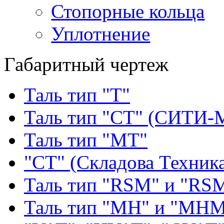
Стопорные кольца
Уплотнение
Габаритный чертеж
Таль тип "Т"
Таль тип "СТ" (СИТИ-
Таль тип "МТ"
"СТ" (Складова Техник
Таль тип "RSМ" и "RS
Таль тип "MH" и "МН