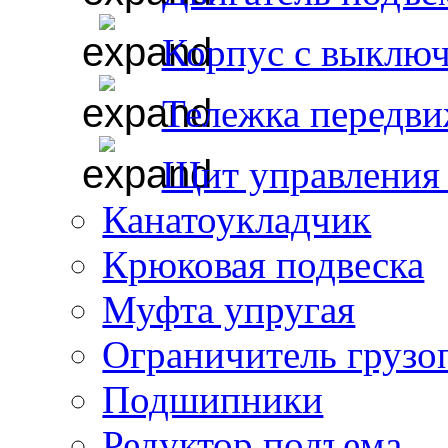
Корпус с выклю
Тележка передви
Щит управления 
Канатоукладчик
Крюковая подвеска
Муфта упругая
Ограничитель грузо
Подшипники
Редуктор подъема