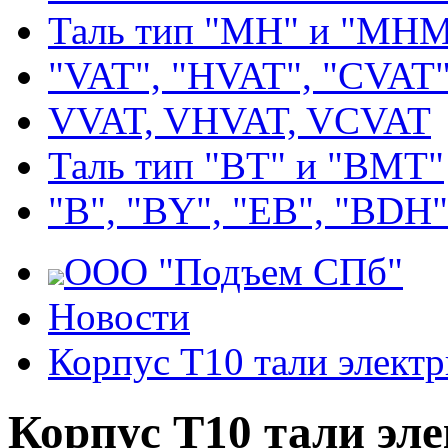
Таль тип "MH" и "МН
"VAT", "HVAT", "CVAT
VVAT, VHVAT, VCVAT
Таль тип "BT" и "BMT"
"В", "BY", "EВ", "BDH"
ООО "Подъем СПб"
Новости
Корпус Т10 тали элект
Корпус Т10 тали эл