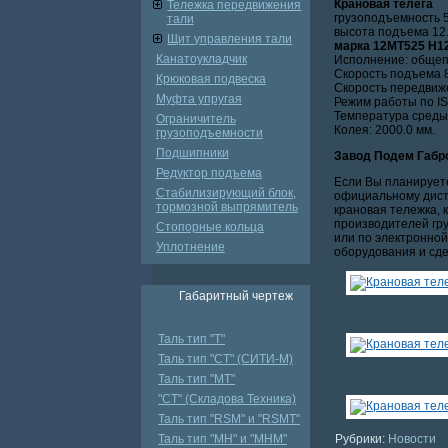
Крановая телега
Тележка передвижения
грузоподъемность 5.
тали
высота подъема 12.
Щит управления тали
марка 12МТ525 Н12 
Канатоукладчик
Исполнение: обще
Скорость подъема 8
Крюковая подвеска
Скорость передвиже
Муфта упругая
Режим работы по IS
Температура среды 
Ограничитель
Колея: 2000.0 мм.
грузоподъемности
Подшипники
Завод Подем Габр
Редуктор подъема
Если Вы планирует
Стабилизирующий блок,
официальному дистр
тормозной выпрямитель
крановая тележка, 
производителей гру
Стопорные кольца
или по электронной
Уплотнение
оборудования и сд
Габаритный чертеж
Таль тип "Т"
Таль тип "СТ" (СИТИ-М)
Таль тип "МТ"
"СТ" (Складова Техника)
Таль тип "RSМ" и "RSMT"
Таль тип "MH" и "МНМ"
Рубрики:
Новости