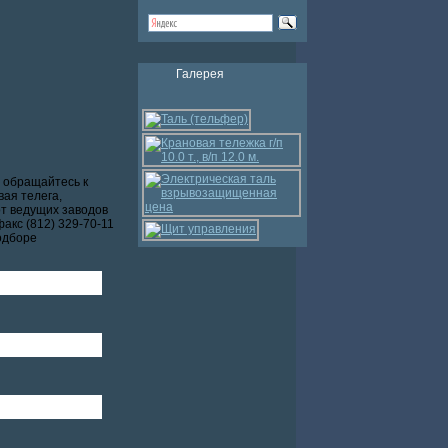
Галерея
0
обращайтесь к
ая телега,
от ведущих заводов
акс (812) 329-70-11
одборе