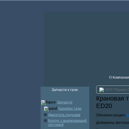
О Компании
Запчасти к тали
ООО "Подъем 
Крановая т
Запчасти
ED20
Барабан тали
Двигатель подъема
Обновлен раздел
К
Корпус с выключающей
Добавлены фотогра
системой