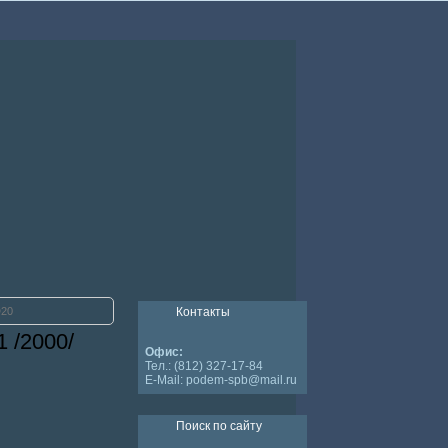
D20
Контакты
 /2000/
Офис:
Тел.: (812) 327-17-84
E-Mail: podem-spb@mail.ru
Поиск по сайту