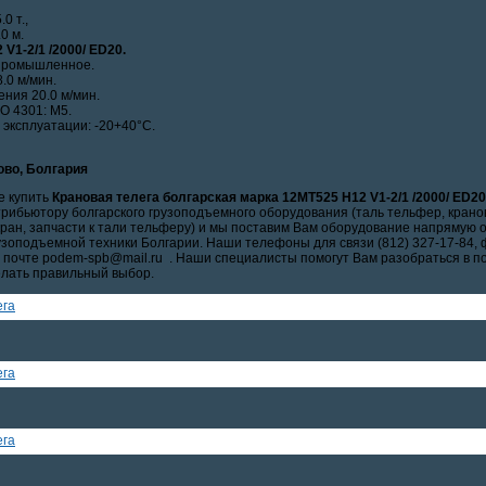
0 т.,
0 м.
V1-2/1 /2000/ ED20.
промышленное.
.0 м/мин.
ния 20.0 м/мин.
O 4301: М5.
эксплуатации: -20+40°C.
ово, Болгария
е купить
Крановая телега болгарская марка 12МТ525 Н12 V1-2/1 /2000/ ED2
ибьютору болгарского грузоподъемного оборудования (таль тельфер, кранов
кран, запчасти к тали тельферу) и мы поставим Вам оборудование напрямую 
зоподъемной техники Болгарии. Наши телефоны для связи (812) 327-17-84, ф
 почте podem-spb@mail.ru . Наши специалисты помогут Вам разобраться в п
елать правильный выбор.