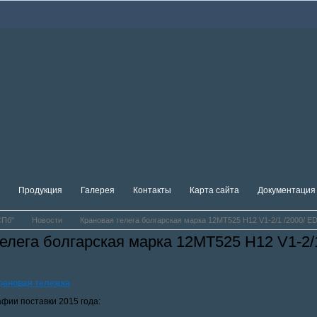
Продукция
Галерея
Контакты
Карта сайта
Документация
СПб"
Новости
Крановая телега болгарская марка 12МТ525 Н12 V1-2/1 /2000/ E
елега болгарская марка 12МТ525 Н12 V1-2/1
рановая тележка
фии поставки 2015 года: