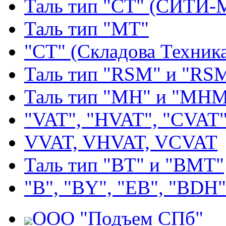
Таль тип "СТ" (СИТИ-
Таль тип "МТ"
"СТ" (Складова Техник
Таль тип "RSМ" и "RS
Таль тип "MH" и "МН
"VAT", "HVAT", "CVAT
VVAT, VHVAT, VCVAT
Таль тип "BT" и "BMT"
"В", "BY", "EВ", "BDH"
ООО "Подъем СПб"