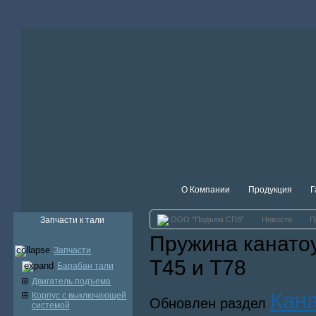
О Компании
Продукция
Г
Запчасти к тали
ООО "Подъем СПб"
Новости
П
Пружина канатоу
Запчасти
Т45 и Т78
Барабан тали
Двигатель подъема
Кан
Корпус с выключающей
Обновлен раздел
системой