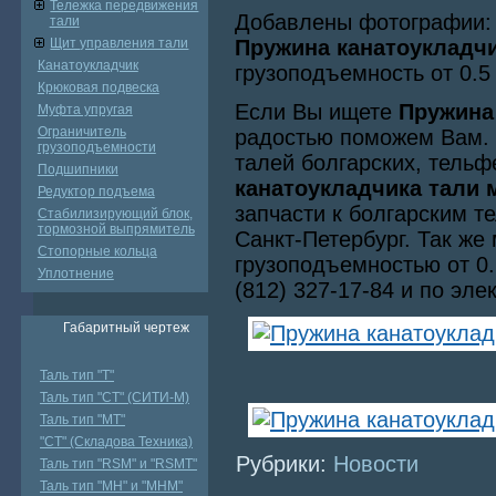
Тележка передвижения
Добавлены фотографии:
тали
Щит управления тали
Пружина канатоукладч
Канатоукладчик
грузоподъемность от 0.5 т
Крюковая подвеска
Если Вы ищете
Пружина
Муфта упругая
Ограничитель
радостью поможем Вам. 
грузоподъемности
талей болгарских, тельф
Подшипники
канатоукладчика тали м
Редуктор подъема
запчасти к болгарским т
Стабилизирующий блок,
тормозной выпрямитель
Санкт-Петербург. Так же
Стопорные кольца
грузоподъемностью от 0.
Уплотнение
(812) 327-17-84 и по эл
Габаритный чертеж
Таль тип "Т"
Таль тип "СТ" (СИТИ-М)
Таль тип "МТ"
"СТ" (Складова Техника)
Рубрики:
Новости
Таль тип "RSМ" и "RSMT"
Таль тип "MH" и "МНМ"