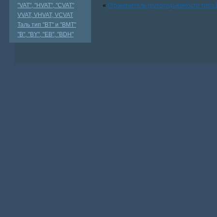
"VAT", "HVAT", "CVAT"
«
Ограничитель грузоподъемности типа 
VVAT, VHVAT, VCVAT
Таль тип "BT" и "BMT"
"В", "BY", "EВ", "BDH"