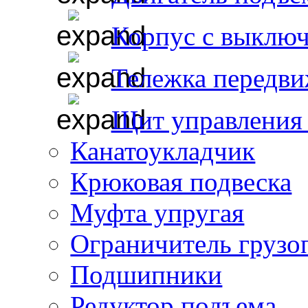
Корпус с выклю
Тележка передви
Щит управления 
Канатоукладчик
Крюковая подвеска
Муфта упругая
Ограничитель грузо
Подшипники
Редуктор подъема