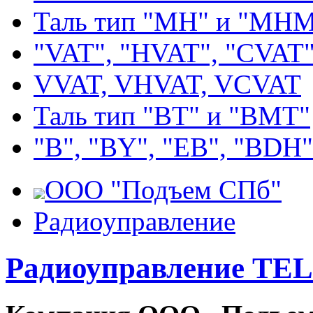
Таль тип "MH" и "МН
"VAT", "HVAT", "CVAT
VVAT, VHVAT, VCVAT
Таль тип "BT" и "BMT"
"В", "BY", "EВ", "BDH"
ООО "Подъем СПб"
Радиоуправление
Радиоуправление T