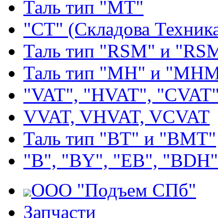
Таль тип "МТ"
"СТ" (Складова Техник
Таль тип "RSМ" и "RS
Таль тип "MH" и "МН
"VAT", "HVAT", "CVAT
VVAT, VHVAT, VCVAT
Таль тип "BT" и "BMT"
"В", "BY", "EВ", "BDH"
ООО "Подъем СПб"
Запчасти