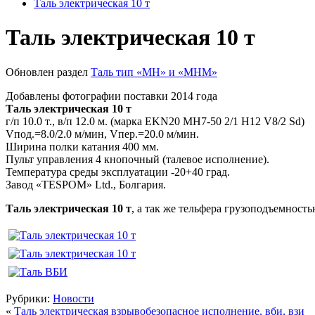
Таль электрическая 10 т
Таль электрическая 10 т
Обновлен раздел
Таль тип «MH» и «МНМ»
Добавлены фотографии поставки 2014 года
Таль электрическая 10 т
г/п 10.0 т., в/п 12.0 м. (марка EKN20 MH7-50 2/1 H12 V8/2 Sd)
Vпод.=8.0/2.0 м/мин, Vпер.=20.0 м/мин.
Ширина полки катания 400 мм.
Пульт управления 4 кнопочный (талевое исполнение).
Температура среды эксплуатации -20+40 град.
Завод «TESPOM» Ltd., Болгария.
Таль электрическая 10 т
, а так же тельфера грузоподъемност
Рубрики:
Новости
«
Таль электрическая взрывобезопасное исполнение, вби, взи