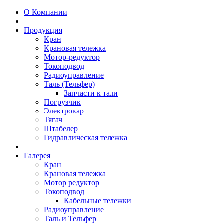
О Компании
Продукция
Кран
Крановая тележка
Мотор-редуктор
Токоподвод
Радиоуправление
Таль (Тельфер)
Запчасти к тали
Погрузчик
Электрокар
Тягач
Штабелер
Гидравлическая тележка
Галерея
Кран
Крановая тележка
Мотор редуктор
Токоподвод
Кабельные тележки
Радиоуправление
Таль и Тельфер