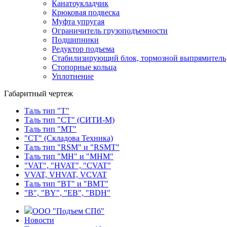
Канатоукладчик
Крюковая подвеска
Муфта упругая
Ограничитель грузоподъемности
Подшипники
Редуктор подъема
Стабилизирующий блок, тормозной выпрямитель
Стопорные кольца
Уплотнение
Габаритный чертеж
Таль тип "Т"
Таль тип "СТ" (СИТИ-М)
Таль тип "МТ"
"СТ" (Складова Техника)
Таль тип "RSМ" и "RSMT"
Таль тип "MH" и "МНМ"
"VAT", "HVAT", "CVAT"
VVAT, VHVAT, VCVAT
Таль тип "BT" и "BMT"
"В", "BY", "EВ", "BDH"
ООО "Подъем СПб"
Новости