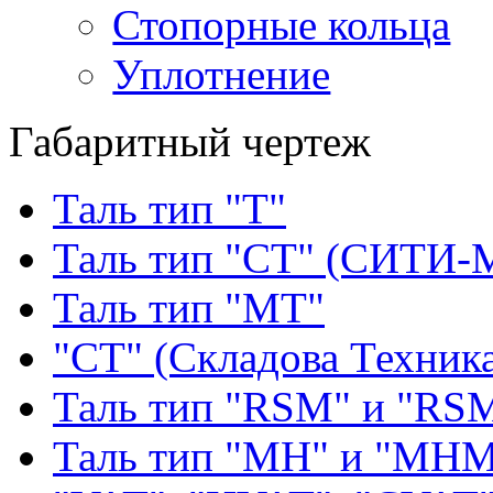
Стопорные кольца
Уплотнение
Габаритный чертеж
Таль тип "Т"
Таль тип "СТ" (СИТИ-
Таль тип "МТ"
"СТ" (Складова Техник
Таль тип "RSМ" и "RS
Таль тип "MH" и "МН