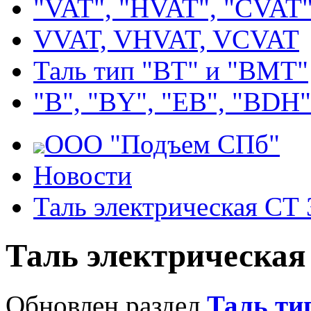
"VAT", "HVAT", "CVAT
VVAT, VHVAT, VCVAT
Таль тип "BT" и "BMT"
"В", "BY", "EВ", "BDH"
ООО "Подъем СПб"
Новости
Таль электрическая СТ
Таль электрическая
Обновлен раздел
Таль ти