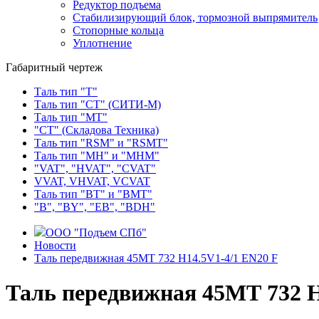
Редуктор подъема
Стабилизирующий блок, тормозной выпрямитель
Стопорные кольца
Уплотнение
Габаритный чертеж
Таль тип "Т"
Таль тип "СТ" (СИТИ-М)
Таль тип "МТ"
"СТ" (Складова Техника)
Таль тип "RSМ" и "RSMT"
Таль тип "MH" и "МНМ"
"VAT", "HVAT", "CVAT"
VVAT, VHVAT, VCVAT
Таль тип "BT" и "BMT"
"В", "BY", "EВ", "BDH"
ООО "Подъем СПб"
Новости
Таль передвижная 45МТ 732 Н14.5V1-4/1 EN20 F
Таль передвижная 45МТ 732 Н