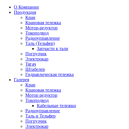
О Компании
Продукция
Кран
Крановая тележка
Мотор-редуктор
Токоподвод
Радиоуправление
Таль (Тельфер)
Запчасти к тали
Погрузчик
Электрокар
Тягач
Штабелер
Гидравлическая тележка
Галерея
Кран
Крановая тележка
Мотор редуктор
Токоподвод
Кабельные тележки
Радиоуправление
Таль и Тельфер
Погрузчик
Электрокар