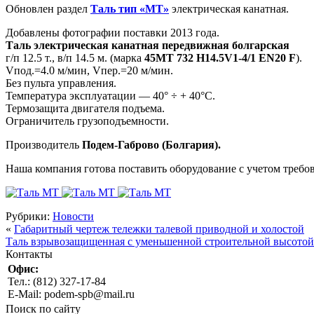
Обновлен раздел
Таль тип «MТ»
электрическая канатная.
Добавлены фотографии поставки 2013 года.
Таль электрическая канатная передвижная болгарская
г/п 12.5 т., в/п 14.5 м. (марка
45МТ 732 Н14.5V1-4/1 EN20 F
).
Vпод.=4.0 м/мин, Vпер.=20 м/мин.
Без пульта управления.
Температура эксплуатации — 40° ÷ + 40°С.
Термозащита двигателя подъема.
Ограничитель грузоподъемности.
Производитель
Подем-Габрово (Болгария).
Наша компания готова поставить оборудование с учетом требов
Рубрики:
Новости
«
Габаритный чертеж тележки талевой приводной и холостой
Таль взрывозащищенная с уменьшенной строительной высотой
Контакты
Офис:
Тел.: (812) 327-17-84
E-Mail: podem-spb@mail.ru
Поиск по сайту