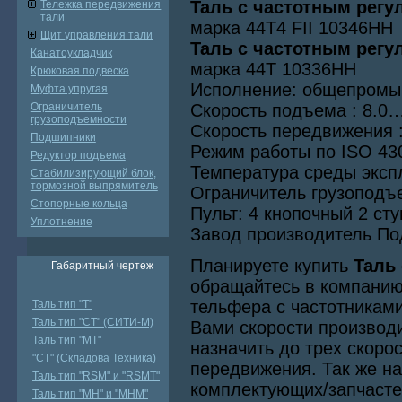
Таль с частотным рег
Тележка передвижения
тали
марка 44Т4 FII 10346НН
Щит управления тали
Таль с частотным рег
Канатоукладчик
марка 44Т 10336НН
Крюковая подвеска
Исполнение: общепром
Муфта упругая
Ограничитель
Скорость подъема : 8.0…
грузоподъемности
Скорость передвижения :
Подшипники
Режим работы по ISO 43
Редуктор подъема
Температура среды эксп
Стабилизирующий блок,
тормозной выпрямитель
Ограничитель грузоподъ
Стопорные кольца
Пульт: 4 кнопочный 2 ст
Уплотнение
Завод производитель По
Планируете купить
Таль
Габаритный чертеж
обращайтесь в компани
тельфера с частотникам
Таль тип "Т"
Таль тип "СТ" (СИТИ-М)
Вами скорости производи
Таль тип "МТ"
назначить до трех скоро
"СТ" (Складова Техника)
передвижения. Так же н
Таль тип "RSМ" и "RSMT"
комплектующих/запчасте
Таль тип "MH" и "МНМ"