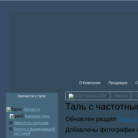
О Компании
Продукция
Г
Запчасти к тали
ООО "Подъем СПб"
Новости
Т
Таль с частотн
Запчасти
Барабан тали
Обновлен раздел
Таль т
Двигатель подъема
Добавлены фотографии п
Корпус с выключающей
системой