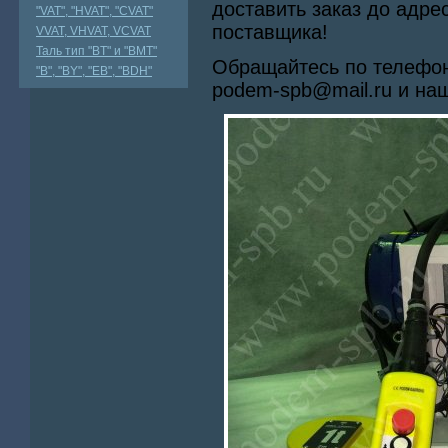
доставить заказ до адре
"VAT", "HVAT", "CVAT"
поставщика!
VVAT, VHVAT, VCVAT
Таль тип "BT" и "BMT"
Обращайтесь по телефона
"В", "BY", "EВ", "BDH"
podem-spb@mail.ru и наш