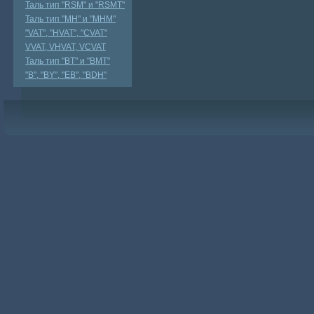
Таль тип "RSМ" и "RSMT"
Таль тип "MH" и "МНМ"
"VAT", "HVAT", "CVAT"
VVAT, VHVAT, VCVAT
Таль тип "BT" и "BMT"
"В", "BY", "EВ", "BDH"