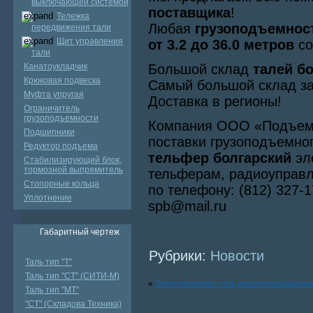
выключающей системой
поставщика
!
Тележка
Любая
грузоподъемност
передвижения тали
Щит управления
от 3.2 до 36.0 метров
со
тали
Канатоукладчик
Большой склад
талей б
Крюковая подвеска
Самый большой склад за
Муфта упругая
Доставка в регионы!
Ограничитель
грузоподъемности
Компания ООО «Подъем 
Подшипники
поставки грузоподъемно
Редуктор подъема
тельфер болгарский
эле
Стабилизирующий блок,
тормозной выпрямитель
тельферам, радиоуправл
Стопорные кольца
по телефону: (812) 327-
Уплотнение
spb@mail.ru
Габаритный чертеж
Рубрики:
Новости
Таль тип "Т"
Таль тип "СТ" (СИТИ-М)
«
Электрическая таль взрывозащищенна
Таль тип "МТ"
"СТ" (Складова Техника)