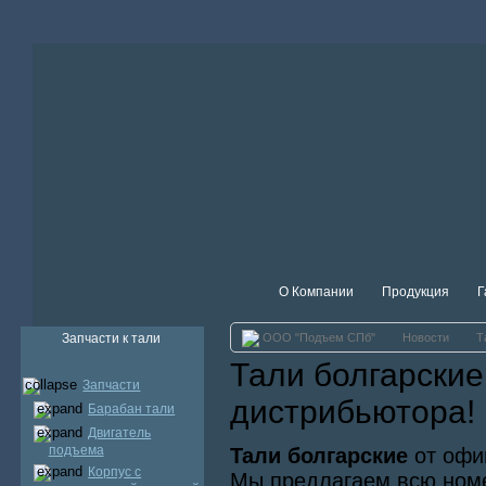
О Компании
Продукция
Г
Запчасти к тали
ООО "Подъем СПб"
Новости
Т
Тали болгарские
Запчасти
дистрибьютора!
Барабан тали
Двигатель
подъема
Тали болгарские
от офи
Корпус с
Мы предлагаем всю ном