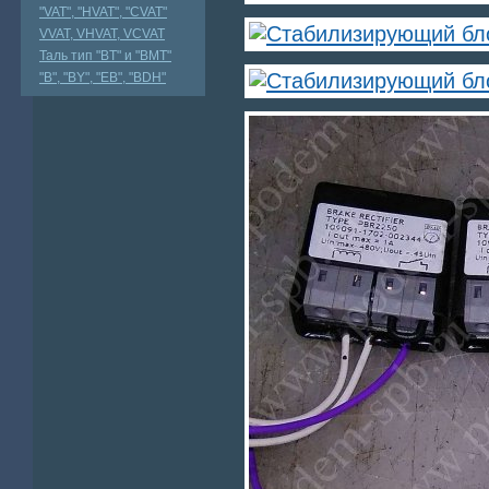
"VAT", "HVAT", "CVAT"
VVAT, VHVAT, VCVAT
Таль тип "BT" и "BMT"
"В", "BY", "EВ", "BDH"