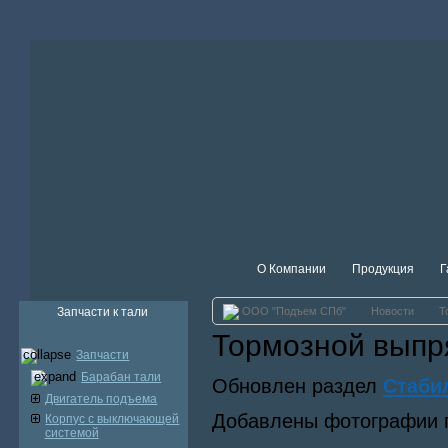
О Компании
Продукция
Г
Запчасти к тали
ООО "Подъем СПб"
Новости
Т
Тормозной выпр
Запчасти
Барабан тали
Обновлен раздел
Стаби
Двигатель подъема
Добавлены фотографии п
Корпус с выключающей
системой