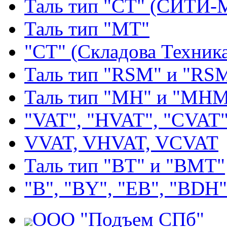
Таль тип "СТ" (СИТИ-
Таль тип "МТ"
"СТ" (Складова Техник
Таль тип "RSМ" и "RS
Таль тип "MH" и "МН
"VAT", "HVAT", "CVAT
VVAT, VHVAT, VCVAT
Таль тип "BT" и "BMT"
"В", "BY", "EВ", "BDH"
ООО "Подъем СПб"