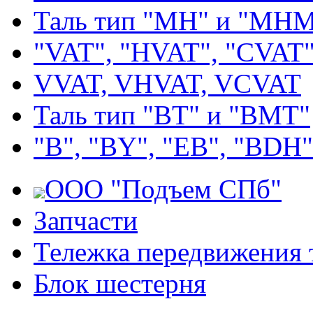
Таль тип "MH" и "МН
"VAT", "HVAT", "CVAT
VVAT, VHVAT, VCVAT
Таль тип "BT" и "BMT"
"В", "BY", "EВ", "BDH"
ООО "Подъем СПб"
Запчасти
Тележка передвижения 
Блок шестерня