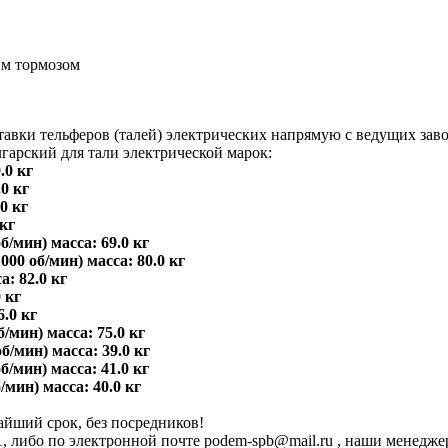
м тормозом
ки тельферов (талей) электрических напрямую с ведущих заво
гарский для тали электрической марок:
.0 кг
0 кг
0 кг
 кг
/мин) масса: 69.0 кг
0 об/мин) масса: 80.0 кг
: 82.0 кг
 кг
.0 кг
/мин) масса: 75.0 кг
б/мин) масса: 39.0 кг
/мин) масса: 41.0 кг
мин) масса: 40.0 кг
айший срок, без посредников!
11, либо по электронной почте podem-spb@mail.ru , наши менедже