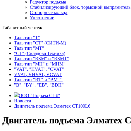
Редуктор подъема
Стабилизирующий блок, тормозной выпрямитель
Стопорные кольца
Уплотнение
Габаритный чертеж
Таль тип "Т"
Таль тип "СТ" (СИТИ-М)
Таль тип "МТ"
"СТ" (Складова Техника)
Таль тип "RSМ" и "RSMT"
Таль тип "MH" и "МНМ"
"VAT", "HVAT", "CVAT"
VVAT, VHVAT, VCVAT
Таль тип "BT" и "BMT"
"В", "BY", "EВ", "BDH"
ООО "Подъем СПб"
Новости
Двигатель подъема Элматех СТ100L6
Двигатель подъема Элматех 