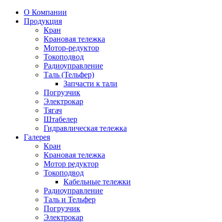
О Компании
Продукция
Кран
Крановая тележка
Мотор-редуктор
Токоподвод
Радиоуправление
Таль (Тельфер)
Запчасти к тали
Погрузчик
Электрокар
Тягач
Штабелер
Гидравлическая тележка
Галерея
Кран
Крановая тележка
Мотор редуктор
Токоподвод
Кабельные тележки
Радиоуправление
Таль и Тельфер
Погрузчик
Электрокар