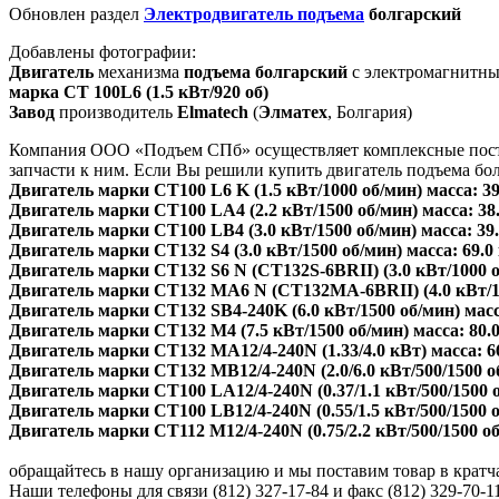
Обновлен раздел
Электродвигатель подъема
болгарский
Добавлены фотографии:
Двигатель
механизма
подъема болгарский
с электромагнитны
марка СТ 100L6
(1.5 кВт/920 об)
Завод
производитель
Elmatech
(
Элматех
, Болгария)
Компания ООО «Подъем СПб» осуществляет комплексные постав
запчасти к ним. Если Вы решили купить двигатель подъема бол
Двигатель марки СТ100 L6 K (1.5 кВт/1000 об/мин) масса: 39
Двигатель марки СТ100 LA4 (2.2 кВт/1500 об/мин) масса: 38.
Двигатель марки СТ100 LB4 (3.0 кВт/1500 об/мин) масса: 39.
Двигатель марки СТ132 S4 (3.0 кВт/1500 об/мин) масса: 69.0
Двигатель марки СТ132 S6 N (СТ132S-6BRII) (3.0 кВт/1000 об
Двигатель марки СТ132 MA6 N (СТ132МА-6BRII) (4.0 кВт/100
Двигатель марки СТ132 SB4-240K (6.0 кВт/1500 об/мин) масса
Двигатель марки СТ132 M4 (7.5 кВт/1500 об/мин) масса: 80.0
Двигатель марки СТ132 MA12/4-240N (1.33/4.0 кВт) масса: 66
Двигатель марки СТ132 MB12/4-240N (2.0/6.0 кВт/500/1500 об
Двигатель марки СТ100 LA12/4-240N (0.37/1.1 кВт/500/1500 о
Двигатель марки СТ100 LB12/4-240N (0.55/1.5 кВт/500/1500 об
Двигатель марки СТ112 M12/4-240N (0.75/2.2 кВт/500/1500 об/
обращайтесь в нашу организацию и мы поставим товар в кратч
Наши телефоны для связи (812) 327-17-84 и факс (812) 329-70-