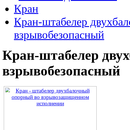
Кран
Кран-штабелер двухба
взрывобезопасный
Кран-штабелер дву
взрывобезопасный