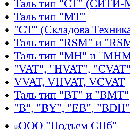
Таль тип "СТ" (СИТИ-
Таль тип "МТ"
"СТ" (Складова Техник
Таль тип "RSМ" и "RS
Таль тип "MH" и "МН
"VAT", "HVAT", "CVAT
VVAT, VHVAT, VCVAT
Таль тип "BT" и "BMT"
"В", "BY", "EВ", "BDH"
ООО "Подъем СПб"