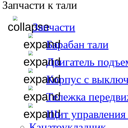
Запчасти к тали
Запчасти
Барабан тали
Двигатель подъе
Корпус с выклю
Тележка передви
Щит управления 
Канатоукладчик