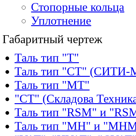
Стопорные кольца
Уплотнение
Габаритный чертеж
Таль тип "Т"
Таль тип "СТ" (СИТИ-
Таль тип "МТ"
"СТ" (Складова Техник
Таль тип "RSМ" и "RS
Таль тип "MH" и "МН