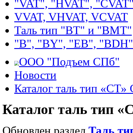
"VAT", "HVAT", "CVAT
VVAT, VHVAT, VCVAT
Таль тип "BT" и "BMT"
"В", "BY", "EВ", "BDH"
ООО "Подъем СПб"
Новости
Каталог таль тип «СТ» 
Каталог таль тип «
Обновлен раздел
Таль ти