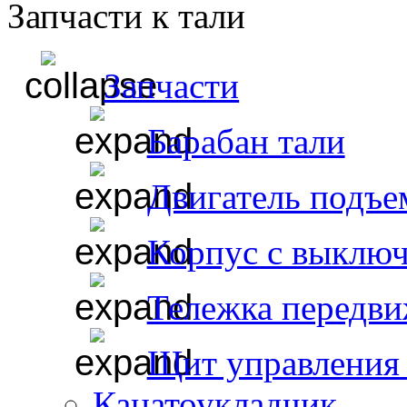
Запчасти к тали
Запчасти
Барабан тали
Двигатель подъе
Корпус с выклю
Тележка передви
Щит управления 
Канатоукладчик