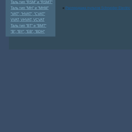
Таль тип "RSМ" и "RSMT"
Таль тип "MH" и "МНМ"
«
Распродажа пультов Schneider Electric
"VAT", "HVAT", "CVAT"
VVAT, VHVAT, VCVAT
Таль тип "BT" и "BMT"
"В", "BY", "EВ", "BDH"