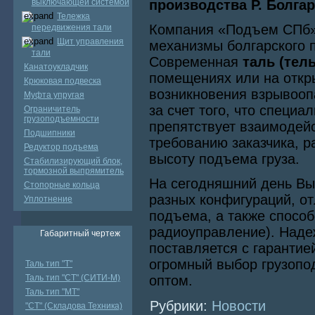
выключающей системой
производства Р. Болга
Тележка
Компания «Подъем СПб»
передвижения тали
Щит управления
механизмы болгарского 
тали
Современная
таль (те
Канатоукладчик
помещениях или на откры
Крюковая подвеска
возникновения взрывооп
Муфта упругая
за счет того, что специ
Ограничитель
грузоподъемности
препятствует взаимодейс
Подшипники
требованию заказчика, 
Редуктор подъема
высоту подъема груза.
Стабилизирующий блок,
тормозной выпрямитель
На сегодняшний день Вы
Стопорные кольца
разных конфигураций, о
Уплотнение
подъема, а также способ
радиоуправление). Над
Габаритный чертеж
поставляется с гарантие
огромный выбор грузопод
Таль тип "Т"
Таль тип "СТ" (СИТИ-М)
оптом.
Таль тип "МТ"
Рубрики:
Новости
"СТ" (Складова Техника)