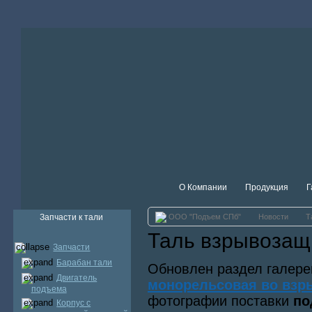
О Компании
Продукция
Г
Запчасти к тали
ООО "Подъем СПб"
Новости
Т
Таль взрывоза
Запчасти
Барабан тали
Обновлен раздел галер
Двигатель
монорельсовая во вз
подъема
фотографии поставки
по
Корпус с