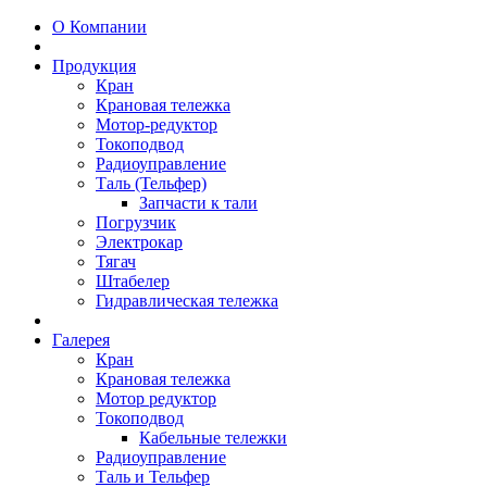
О Компании
Продукция
Кран
Крановая тележка
Мотор-редуктор
Токоподвод
Радиоуправление
Таль (Тельфер)
Запчасти к тали
Погрузчик
Электрокар
Тягач
Штабелер
Гидравлическая тележка
Галерея
Кран
Крановая тележка
Мотор редуктор
Токоподвод
Кабельные тележки
Радиоуправление
Таль и Тельфер