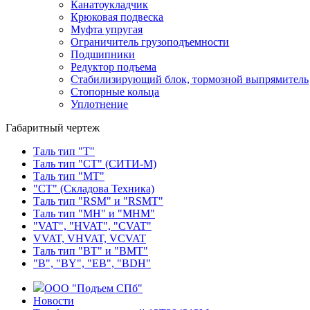
Канатоукладчик
Крюковая подвеска
Муфта упругая
Ограничитель грузоподъемности
Подшипники
Редуктор подъема
Стабилизирующий блок, тормозной выпрямитель
Стопорные кольца
Уплотнение
Габаритный чертеж
Таль тип "Т"
Таль тип "СТ" (СИТИ-М)
Таль тип "МТ"
"СТ" (Складова Техника)
Таль тип "RSМ" и "RSMT"
Таль тип "MH" и "МНМ"
"VAT", "HVAT", "CVAT"
VVAT, VHVAT, VCVAT
Таль тип "BT" и "BMT"
"В", "BY", "EВ", "BDH"
ООО "Подъем СПб"
Новости