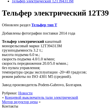
Тельфер электрический 12Т394313M
Тельфер электрический 12Т3
Обновлен раздел
Тельфер тип Т
Добавлены фотографии поставки 2014 года
Тельфер электрический
канатный
монорельсовый марки 12Т394313M
грузоподъемность 3.2 т.;
высота подъема 6.0 м.;
скорость подъема 4.0/1.0 м/мин;
скорость передвижения 20.0/5.0 м/мин.;
без пульта управления;
температура среды эксплуатации -20+40 градусов;
режим работы по ISO 4301 М5 (средний).
Завод производитель Podem-Gabrovo, Болгария.
Рубрики:
Новости
«
Концевой выключатель тали электрической
Мотор редуктор цена
»
Контакты