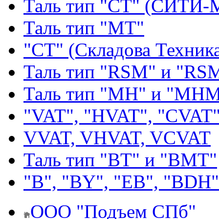
Таль тип "СТ" (СИТИ-
Таль тип "МТ"
"СТ" (Складова Техник
Таль тип "RSМ" и "RS
Таль тип "MH" и "МН
"VAT", "HVAT", "CVAT
VVAT, VHVAT, VCVAT
Таль тип "BT" и "BMT"
"В", "BY", "EВ", "BDH"
ООО "Подъем СПб"