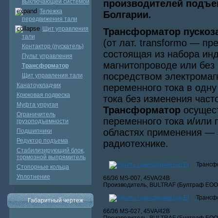
выключающей системой
производителей подъе
Тележка
Болгарии.
передвижения тали
Щит управления
Трансформатор пускоза
тали
(от лат. transformo — п
Контактор (пускатель)
состоящая из набора инд
Пульт управления
магнитопроводе или без
Трансформатор
посредством электромаг
Щит управления тали
Канатоукладчик
переменного тока в одну
Крюковая подвеска
тока без изменения част
Муфта упругая
Трансформатор
осущест
Ограничитель
переменного тока и/или 
грузоподъемности
областях применения — э
Подшипники
Редуктор подъема
радиотехнике.
Стабилизирующий блок,
тормозной выпрямитель
Трансфо
Стопорные кольца
Уплотнение
66/36 MS-007, 45VA/24В
Производитель, BULTRAF (Бултраф ЕООД
Трансфо
Габаритный чертеж
66/36 MS-027, 45VA/42В