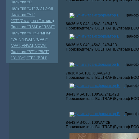
Производитель, BULTRAF (Бултраф ЕООД
Таль тип "Т"
Таль тип "СТ" (СИТИ-М)
Таль тип "МТ"
Трансфо
"СТ" (Складова Техника)
66/36 MS-048, 45VA, 24В/42В
Таль тип "RSМ" и "RSMT"
Производитель, BULTRAF (Бултраф ЕООД
Таль тип "MH" и "МНМ"
Трансфо
"VAT", "HVAT", "CVAT"
66/36 MS-049, 45VA, 24В/42В
VVAT, VHVAT, VCVAT
Производитель, BULTRAF (Бултраф ЕООД
Таль тип "BT" и "BMT"
"В", "BY", "EВ", "BDH"
Трансфо
78/36MS-010D, 63VA/24В
Производитель, BULTRAF (Бултраф ЕООД
Трансфо
84/43 MS-018, 100VA, 24В/42В
Производитель, BULTRAF (Бултраф ЕООД
Трансфо
84/43 MS-065, 100VA/42В
Производитель, BULTRAF (Бултраф ЕООД