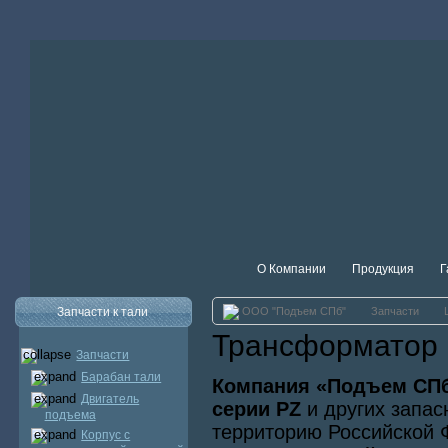
О Компании
Продукция
Г
Запчасти к тали
ООО "Подъем СПб"
Запчасти
Трансформатор
Запчасти
Барабан тали
Компания «Подъем СП
Двигатель
серии PZ
и других запас
подъема
территорию Российской
Корпус с