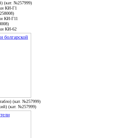
) (кат. №257999)
ки КИ-Г1
№258008)
ки КИ-Г11
8008)
ки КИ-62
абло) (кат. №257999)
ий) (кат. №257999)