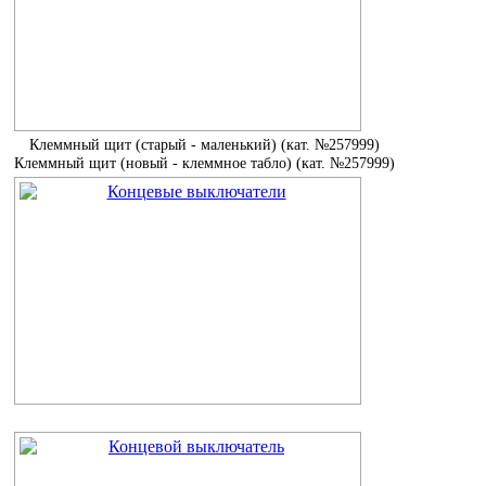
Клеммный щит (старый - маленький) (кат. №257999)
Клеммный щит (новый - клеммное табло) (кат. №257999)