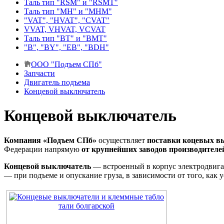
Таль тип "RSМ" и "RSMT"
Таль тип "MH" и "МНМ"
"VAT", "HVAT", "CVAT"
VVAT, VHVAT, VCVAT
Таль тип "BT" и "BMT"
"В", "BY", "EВ", "BDH"
ООО "Подъем СПб"
Запчасти
Двигатель подъема
Концевой выключатель
Концевой выключатель
Компания «Подъем СПб»
осуществляет
поставки коцевых в
Федерации напрямую
от крупнейших заводов производителе
Концевой выключатель
— встроенный в корпус электродвига
— при подъеме и опускание груза, в зависимости от того, как