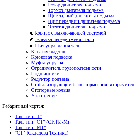
Ротор двигателя подъема
Тормоз двигателя подъема
Щит задний двигателя подъема
Щит передний двигателя подъема
Электродвигатель подъема
Корпус с выключающей системой
Тележка передвижения тали
Щит управления тали
Канатоукладчик
Крюковая подвеска
Муфта упругая
Ограничитель грузоподъемности
Подшипники
Редуктор подъема
Стабилизирующий блок, тормозной выпрямитель
Стопорные кольца
Уплотнение
Габаритный чертеж
Таль тип "Т"
Таль тип "СТ" (СИТИ-М)
Таль тип "МТ"
"СТ" (Складова Техника)