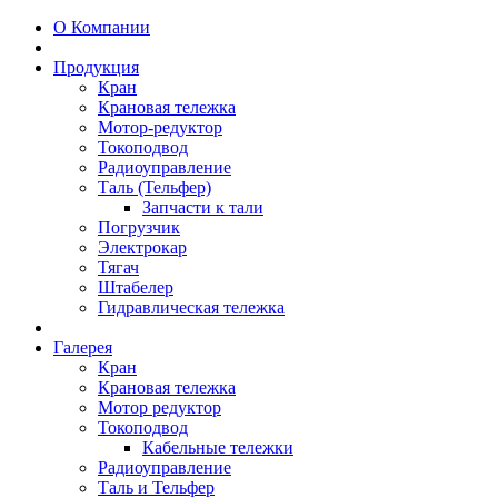
О Компании
Продукция
Кран
Крановая тележка
Мотор-редуктор
Токоподвод
Радиоуправление
Таль (Тельфер)
Запчасти к тали
Погрузчик
Электрокар
Тягач
Штабелер
Гидравлическая тележка
Галерея
Кран
Крановая тележка
Мотор редуктор
Токоподвод
Кабельные тележки
Радиоуправление
Таль и Тельфер