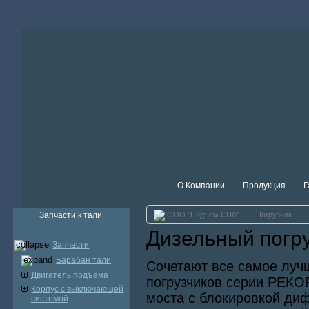
О Компании
Продукция
Г
Запчасти к тали
ООО "Подъем СПб"
Погрузчик
Дизельный погр
Запчасти
Барабан тали
Сочетают все самое луч
Двигатель подъема
погрузчиков серии РЕКО
Корпус с выключающей
моста с блокировкой ди
системой