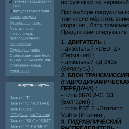
погрузчикам на неровной
Тележка передвижения
тали
При выборе погрузчика 
Щит управления тали
Канатоукладчик
том числе обратить вни
Крюковая подвеска
сгорания , блок трансми
Муфта упругая
Предлагаем следующие 
Ограничитель
грузоподъемности
1. ДВИГАТЕЛЬ :
Подшипники
- дизельный «DEUTZ»
Редуктор подъема
(Германия) ;
Стабилизирующий блок,
тормозной выпрямитель
- дизельный «Д 243»
Стопорные кольца
(Беларусь) ;
Уплотнение
2. БЛОК ТРАНСМИССИЯ
(ГИДРОДИНАМИЧЕСКА
Габаритный чертеж
ПЕРЕДАЧА) :
- типа 6870.2-01 S3
Таль тип "Т"
(Болгария) ;
Таль тип "СТ" (СИТИ-М)
- типа PST 2 «Graziano
Таль тип "МТ"
Voith» (Италия) ;
"СТ" (Складова Техника)
3. ГИДРАВЛИЧЕСКИЙ
Таль тип "RSМ" и "RSMT"
Таль тип "MH" и "МНМ"
РАСПРЕДЕЛИТЕЛЬ :