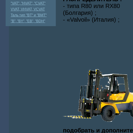
"VAT", "HVAT", "CVAT"
- типа R80 или RX80
VVAT, VHVAT, VCVAT
(Болгария) ;
Таль тип "BT" и "BMT"
- «Valvoil» (Италия) ;
"В", "BY", "EВ", "BDH"
подобрать и дополнит