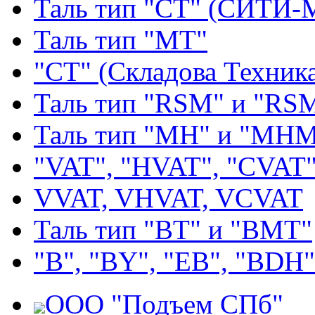
Таль тип "СТ" (СИТИ-
Таль тип "МТ"
"СТ" (Складова Техник
Таль тип "RSМ" и "RS
Таль тип "MH" и "МН
"VAT", "HVAT", "CVAT
VVAT, VHVAT, VCVAT
Таль тип "BT" и "BMT"
"В", "BY", "EВ", "BDH"
ООО "Подъем СПб"