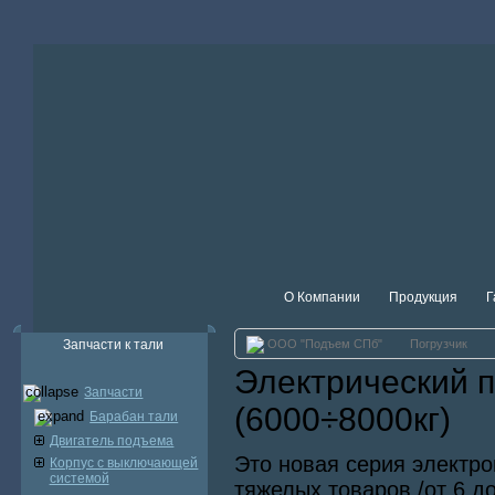
О Компании
Продукция
Г
Запчасти к тали
ООО "Подъем СПб"
Погрузчик
Электрический п
Запчасти
(6000÷8000кг)
Барабан тали
Двигатель подъема
Это новая серия электро
Корпус с выключающей
системой
тяжелых товаров /от 6 д