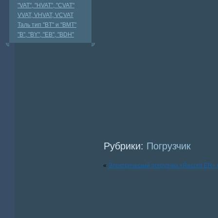
"VAT", "HVAT", "CVAT"
VVAT, VHVAT, VCVAT
Таль тип "BT" и "BMT"
"В", "BY", "EВ", "BDH"
Рубрики:
Погрузчик
«
Электрический погрузчик «Record ER» 