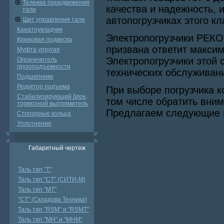
Тележка передвижения
качества и надежность,
тали
автопогрузчиках этого кл
Щит управления тали
Канатоукладчик
Электропогрузчики РЕКО
Крюковая подвеска
призвана ответит макси
Муфта упругая
Электропогрузчики этой 
Ограничитель
грузоподъемности
технических обслуживан
Подшипники
Редуктор подъема
При выборе погрузчика 
Стабилизирующий блок,
том числе обратить вни
тормозной выпрямитель
Предлагаем следующие 
Стопорные кольца
Уплотнение
Габаритный чертеж
Таль тип "Т"
Таль тип "СТ" (СИТИ-М)
Таль тип "МТ"
"СТ" (Складова Техника)
Таль тип "RSМ" и "RSMT"
Таль тип "MH" и "МНМ"