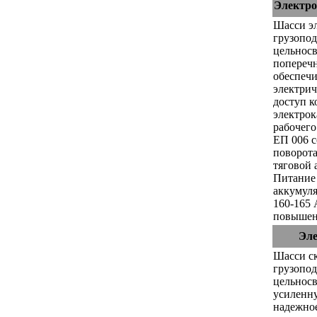
Электро
Шасси э
грузопод
цельнос
попереч
обеспеч
электрич
доступ к
электро
рабочего
ЕП 006 с
поворота
тяговой 
Питание 
аккумуля
160-165 
повышен
Эле
Шасси ск
грузопод
цельнос
усиленн
надежное