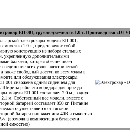
ктрокар ЕП 001, грузоподъемность 1.0 т. Производство «DI-
лгарской электрокары модели ЕП 001,
ъемностью 1.0 т., представляют собой
арную конструкцию из набора стальных
й, укрепленную дополнительными
ыми балками, которая обеспечивает
 соединение всех узлов электрической
 а также свободный доступ ко всем узлам в
емонта или обслуживания электрокары.
ЕП 001 снабжена одним сидением для
. Ширина рабочего коридора для проезда
ары модели ЕП 001 составляет 2.0 м., радиус
 2.1 м. Собственный вес модели, вместе с
торной батареей составляет 850 кг. Питание
ележки осуществляется от тяговой
торной батареи напряжением 40В и емкостью
А/ч. (возможна комплектация батареями
ной емкостью)