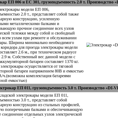
кар ЕП 006 и ЕС 301, грузоподъемность 2.0 т. Производство 
лектрокары модели ЕП 006,
ъемностью 2.0 т., представляет собой также
варную конструкцию, усиленную
ными металлическими балками и
ивающую прочное соединение всех узлов
еской тележки между собой и свободный
о всем узлам при ремонте и обслуживании
кары. Ширина минимально необходимого
 коридора для проезда электрокары модели
оставляет 2.6 м., при техническом радиусе
 2.9 м. Собственный вес данной модели с
аккумуляторной батареи составляет 1370 кг.
электрокары осуществляется от тяговой
торной батареи напряжением 80В и емкостью
А/ч.(возможна комплектация батареями
ной емкостью)
ктрокар ЕП 011, грузоподъемность 3.0 т. Производство «DI-
ладской электрокары модели ЕП 011,
ъемностью 3.0 т., представляет собой
варную конструкцию из стальных профилей,
ую поперечными балками и обеспечивающую
 соединение отдельных узлов электрической