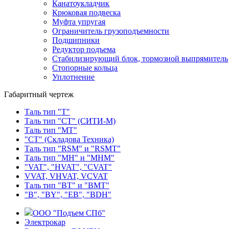
Канатоукладчик
Крюковая подвеска
Муфта упругая
Ограничитель грузоподъемности
Подшипники
Редуктор подъема
Стабилизирующий блок, тормозной выпрямитель
Стопорные кольца
Уплотнение
Габаритный чертеж
Таль тип "Т"
Таль тип "СТ" (СИТИ-М)
Таль тип "МТ"
"СТ" (Складова Техника)
Таль тип "RSМ" и "RSMT"
Таль тип "MH" и "МНМ"
"VAT", "HVAT", "CVAT"
VVAT, VHVAT, VCVAT
Таль тип "BT" и "BMT"
"В", "BY", "EВ", "BDH"
ООО "Подъем СПб"
Электрокар