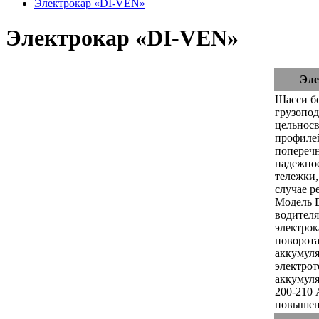
Электрокар «DI-VEN»
Электрокар «DI-VEN»
Эле
Шасси бо
грузопод
цельносв
профиле
поперечн
надежное
тележки,
случае р
Модель 
водителя
электрок
поворота
аккумуля
электрот
аккумуля
200-210 
повышен