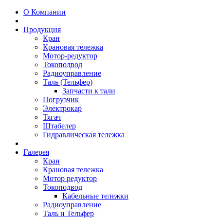
О Компании
Продукция
Кран
Крановая тележка
Мотор-редуктор
Токоподвод
Радиоуправление
Таль (Тельфер)
Запчасти к тали
Погрузчик
Электрокар
Тягач
Штабелер
Гидравлическая тележка
Галерея
Кран
Крановая тележка
Мотор редуктор
Токоподвод
Кабельные тележки
Радиоуправление
Таль и Тельфер