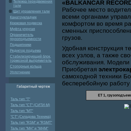
«BALKANCAR RECOR
Тележка передвижения
тали
Рабочее место водител
Щит управления тали
всеми органами управл
Канатоукладчик
комфортом во время ра
Крюковая подвеска
Муфта упругая
сменных приспособлен
Ограничитель
грузов.
грузоподъемности
Подшипники
Удобная конструкция т
Редуктор подъема
всех узлов, а также св
Стабилизирующий блок,
тормозной выпрямитель
обслуживания. Модели 
Стопорные кольца
Приобретая
электрок
Уплотнение
самоходной техники Бо
бесперебойную работу 
Габаритный чертеж
ЕТ 1, грузоподъе
Таль тип "Т"
Таль тип "СТ" (СИТИ-М)
Таль тип "МТ"
"СТ" (Складова Техника)
Таль тип "RSМ" и "RSMT"
Таль тип "MH" и "МНМ"