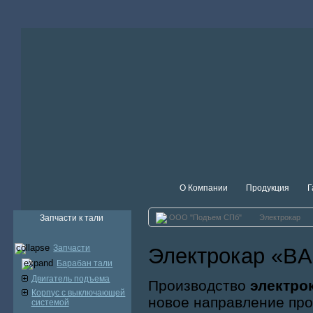
О Компании
Продукция
Г
Запчасти к тали
ООО "Подъем СПб"
Электрокар
Запчасти
Электрокар «
Барабан тали
Двигатель подъема
Производство
электро
Корпус с выключающей
новое направление про
системой