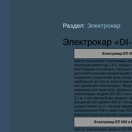
Раздел:
Электрокар
Электрокар «DI
Электрокар ЕП 00
Шасси болгарской электрокары м
грузоподъемностью 1.0 т., предс
конструкцию из набора стальных
дополнительными поперечными б
надежное соединение всех узлов 
свободный доступ ко всем узлам 
обслуживания электрокары. Моде
сидением для водителя. Ширина 
электрокары модели ЕП 001 состав
2.1 м. Собственный вес модели, в
батареей составляет 850 кг. Пит
осуществляется от тяговой аккум
напряжением 40В и емкостью 200-
комплектация батареями повыше
Электрокар ЕП 006 и 
Шасси электрокары модели ЕП 006