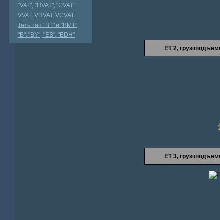
"VAT", "HVAT", "CVAT"
VVAT, VHVAT, VCVAT
Таль тип "BT" и "BMT"
"В", "BY", "EВ", "BDH"
ЕТ 2, грузоподъе
ЕТ 3, грузоподъе