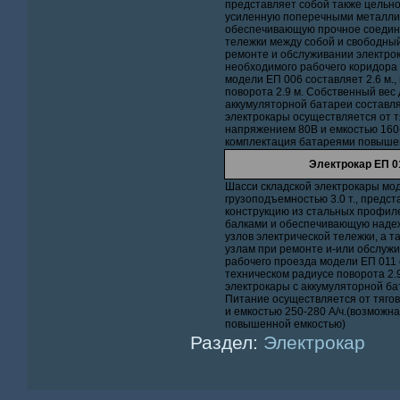
представляет собой также цельно
усиленную поперечными металли
обеспечивающую прочное соедине
тележки между собой и свободный
ремонте и обслуживании электро
необходимого рабочего коридора
модели ЕП 006 составляет 2.6 м.,
поворота 2.9 м. Собственный вес
аккумуляторной батареи составля
электрокары осуществляется от т
напряжением 80В и емкостью 160-
комплектация батареями повыше
Электрокар ЕП 01
Шасси складской электрокары мод
грузоподъемностью 3.0 т., предс
конструкцию из стальных профил
балками и обеспечивающую наде
узлов электрической тележки, а т
узлам при ремонте и-или обслуж
рабочего проезда модели ЕП 011 с
техническом радиусе поворота 2.
электрокары с аккумуляторной бат
Питание осуществляется от тяго
и емкостью 250-280 А/ч.(возможн
повышенной емкостью)
Раздел:
Электрокар